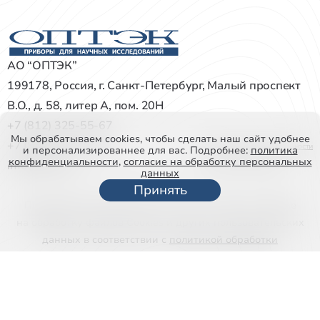
АО “ОПТЭК”
199178, Россия, г. Санкт-Петербург, Малый проспект
В.О., д. 58, литер А, пом. 20Н
+7 (812) 325-55-67
Мы обрабатываем cookies, чтобы сделать наш сайт удобнее
+7 (812) 327-72-22
Политика конфиденциальности
и персонализированнее для вас. Подробнее:
политика
конфиденциальности
,
согласие на обработку персональных
info@optec.ru
Все права защищены
данных
Принять
Продолжая использовать наш сайт, вы даете согласие
на обработку файлов Cookies и других пользовательских
данных в соответствии с
политикой обработки
персональных данных