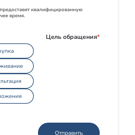
и предоставят квалифицированную
чее время.
Цель обращения
*
купка
живание
льтация
ложения
Отправить