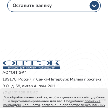
Оставить заявку
АО “ОПТЭК”
199178, Россия, г. Санкт-Петербург, Малый проспект
В.О., д. 58, литер А, пом. 20Н
+7 (812) 325-55-67
Мы обрабатываем cookies, чтобы сделать наш сайт удобнее
+7 (812) 327-72-22
Политика конфиденциальности
и персонализированнее для вас. Подробнее:
политика
конфиденциальности
,
согласие на обработку персональных
info@optec.ru
Все права защищены